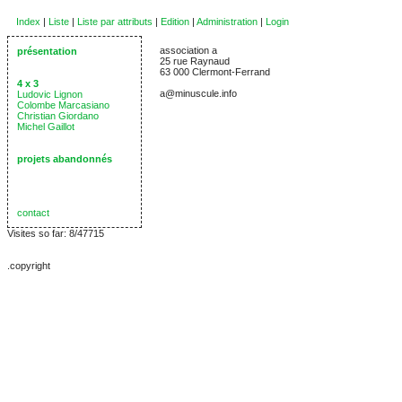
Index
|
Liste
|
Liste par attributs
|
Edition
|
Administration
|
Login
association a
présentation
25 rue Raynaud
63 000 Clermont-Ferrand
4 x 3
a@minuscule.info
Ludovic Lignon
Colombe Marcasiano
Christian Giordano
Michel Gaillot
projets abandonnés
contact
Visites so far: 8/47715
.copyright