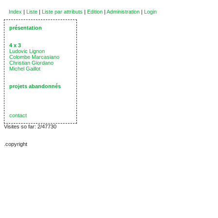
Index
|
Liste
|
Liste par attributs
|
Edition
|
Administration
|
Login
présentation
4 x 3
Ludovic Lignon
Colombe Marcasiano
Christian Giordano
Michel Gaillot
projets abandonnés
contact
Visites so far: 2/47730
.copyright